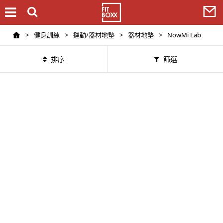
>
健身訓練
>
運動/器材地墊
>
器材地墊
>
NowMi Lab
排序
篩選