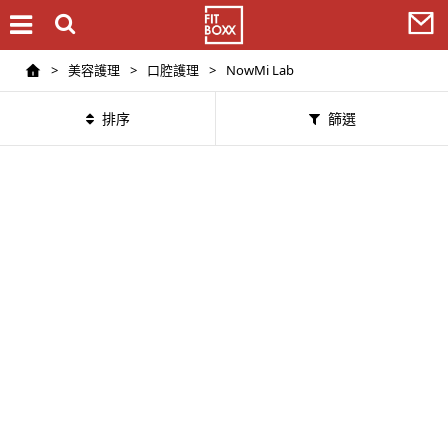
>
美容護理
>
口腔護理
>
NowMi Lab
排序
篩選