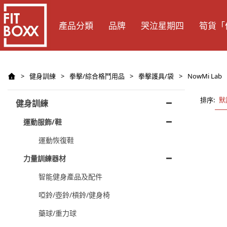
產品分類
品牌
哭泣星期四
筍貨「
>
健身訓練
>
拳擊/綜合格鬥用品
>
拳擊護具/袋
>
NowMi Lab
排序:
默
健身訓練
運動服飾/鞋
運動恢復鞋
力量訓練器材
智能健身產品及配件
啞鈴/壺鈴/槓鈴/健身椅
藥球/重力球