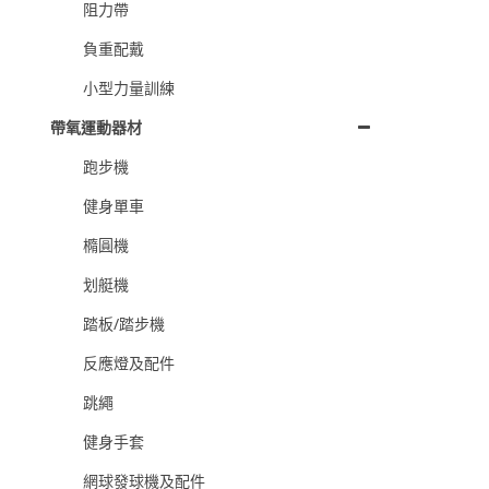
阻力帶
負重配戴
小型力量訓練
帶氧運動器材
跑步機
健身單車
橢圓機
划艇機
踏板/踏步機
反應燈及配件
跳繩
健身手套
網球發球機及配件