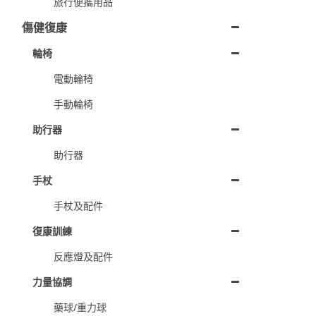
旅行便攜用品
傷健復康
輪椅
電動輪椅
手動輪椅
助行器
助行器
手杖
手杖及配件
復康訓練
反應燈及配件
力量協調
藥球/重力球