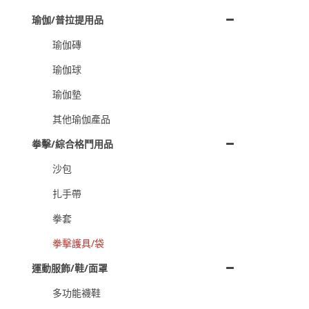
瑜伽/普拉提用品
瑜伽磚
瑜伽球
瑜伽墊
其他瑜伽產品
拳擊/綜合格鬥用品
沙包
扎手帶
拳套
拳擊護具/袋
運動服飾/鞋/面罩
多功能襪鞋