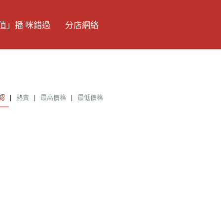
值」播 咪錯過
分店網絡
認
|
熱賣
|
最高價格
|
最低價格