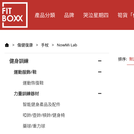
產品分類
品牌
哭泣星期四
筍貨「
>
傷健復康
>
手杖
>
NowMi Lab
排序:
默
健身訓練
運動服飾/鞋
運動恢復鞋
力量訓練器材
智能健身產品及配件
啞鈴/壺鈴/槓鈴/健身椅
藥球/重力球