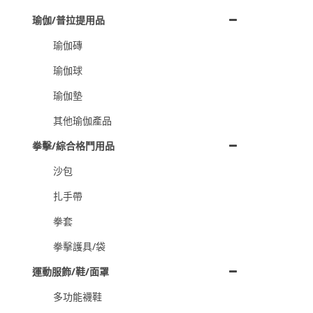
瑜伽/普拉提用品
瑜伽磚
瑜伽球
瑜伽墊
其他瑜伽產品
拳擊/綜合格鬥用品
沙包
扎手帶
拳套
拳擊護具/袋
運動服飾/鞋/面罩
多功能襪鞋