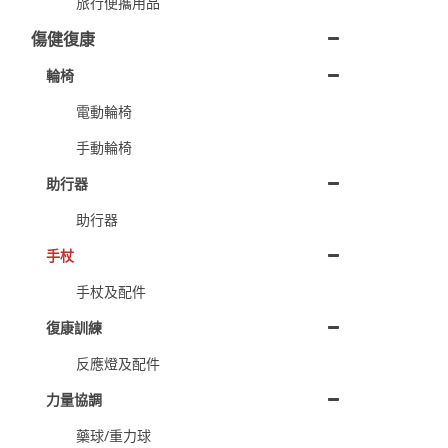
旅行便攜用品
傷健復康
輪椅
電動輪椅
手動輪椅
助行器
助行器
手杖
手杖及配件
復康訓練
反應燈及配件
力量協調
藥球/重力球