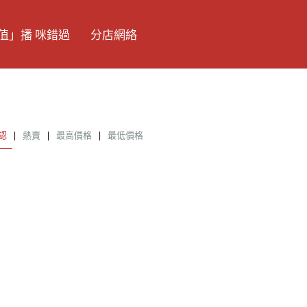
值」播 咪錯過
分店網絡
認
|
熱賣
|
最高價格
|
最低價格