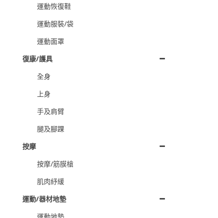
運動恢復鞋
運動服裝/袋
運動面罩
復康/護具
全身
上身
手及肩臂
腿及腳踝
按摩
按摩/筋膜槍
肌肉紓緩
運動/器材地墊
運動地墊