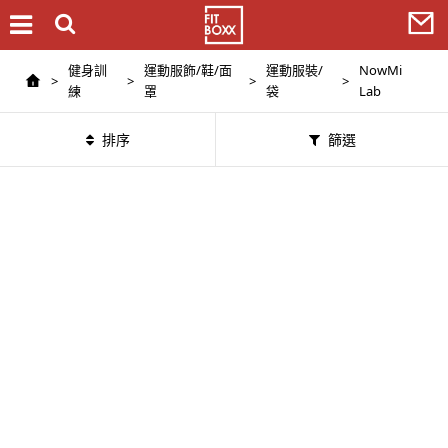
健身訓
運動服飾/鞋/面
運動服裝/
NowMi
>
>
>
>
練
罩
袋
Lab
排序
篩選