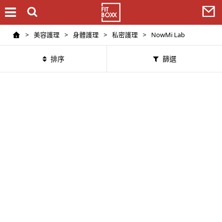
>
美容護理
>
身體護理
>
私密護理
>
NowMi Lab
排序
篩選