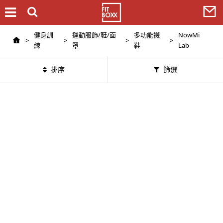
健身訓
運動服飾/鞋/面
多功能襪
NowMi
>
>
>
>
練
罩
鞋
Lab
排序
篩選