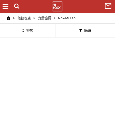
>
傷健復康
>
力量協調
>
NowMi Lab
排序
篩選